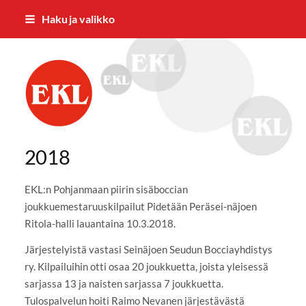
Siirry
Haku ja valikko
sivun
sisältöön
Vaasan Eläkkeensaajat ry
2018
EKL:n Pohjanmaan piirin sisäboccian
joukkuemestaruuskilpailut Pidetään Peräsei-näjoen
Ritola-halli lauantaina 10.3.2018.
Järjestelyistä vastasi Seinäjoen Seudun Bocciayhdistys
ry. Kilpailuihin otti osaa 20 joukkuetta, joista yleisessä
sarjassa 13 ja naisten sarjassa 7 joukkuetta.
Tulospalvelun hoiti Raimo Nevanen järjestävästä