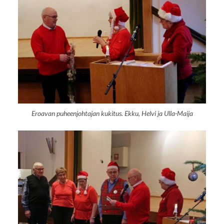
Eroavan puheenjohtajan kukitus. Ekku, Helvi ja Ulla-Maija