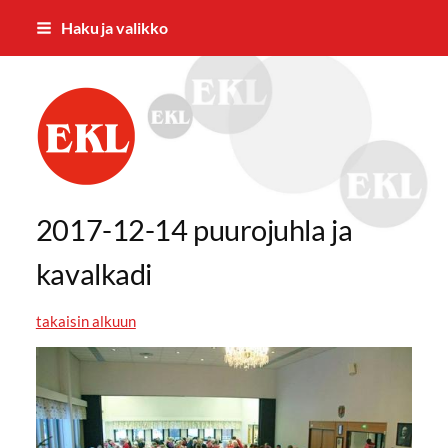
Siirry
Haku ja valikko
sivun
sisältöön
Vaasan Eläkkeensaajat ry
2017-12-14 puurojuhla ja
kavalkadi
takaisin alkuun