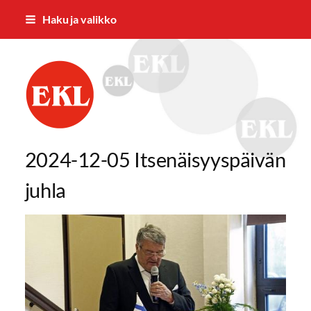
Siirry
Haku ja valikko
sivun
sisältöön
Vaasan Eläkkeensaajat ry
2024-12-05 Itsenäisyyspäivän
juhla