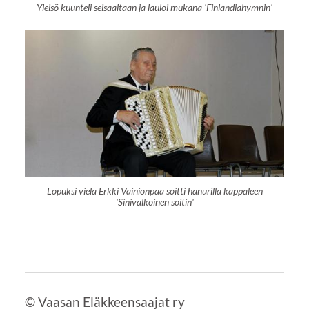
Yleisö kuunteli seisaaltaan ja lauloi mukana 'Finlandiahymnin'
Lopuksi vielä Erkki Vainionpää soitti hanurilla kappaleen
'Sinivalkoinen soitin'
©
Vaasan Eläkkeensaajat ry