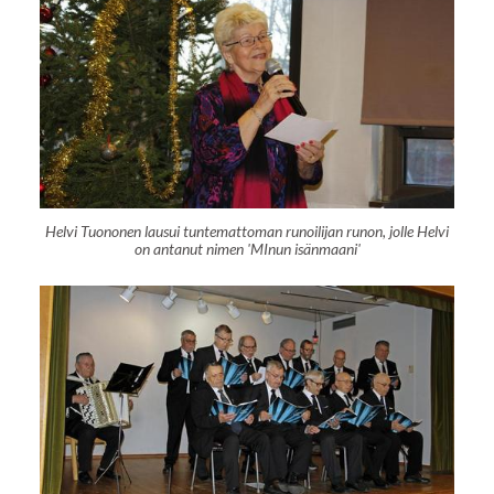
Helvi Tuononen lausui tuntemattoman runoilijan runon, jolle Helvi
on antanut nimen 'MInun isänmaani'