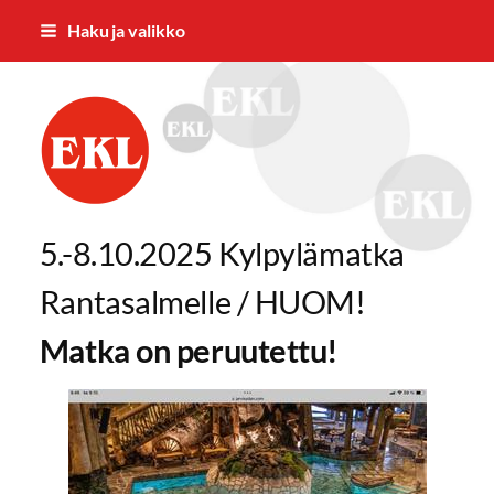
Siirry
Haku ja valikko
sivun
sisältöön
Vaasan Eläkkeensaajat ry
5.-8.10.2025 Kylpylämatka
Rantasalmelle / HUOM!
Matka on peruutettu!