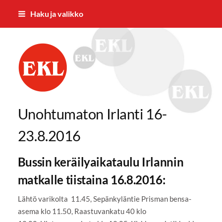
Siirry
Haku ja valikko
sivun
sisältöön
Vaasan Eläkkeensaajat ry
Unohtumaton Irlanti 16-
23.8.2016
Bussin keräilyaikataulu Irlannin
matkalle tiistaina 16.8.2016:
Lähtö varikolta 11.45, Sepänkyläntie Prisman bensa-
asema klo 11.50, Raastuvankatu 40 klo