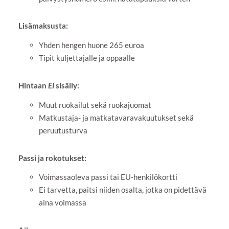
Lisämaksusta:
Yhden hengen huone 265 euroa
Tipit kuljettajalle ja oppaalle
Hintaan
EI
sisälly:
Muut ruokailut sekä ruokajuomat
Matkustaja- ja matkatavaravakuutukset sekä
peruutusturva
Passi ja rokotukset:
Voimassaoleva passi tai EU-henkilökortti
Ei tarvetta, paitsi niiden osalta, jotka on pidettävä
aina voimassa