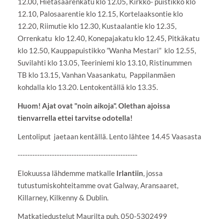
12.00, Hietasaarenkatu klo 12.05, Kirkko- puistikko klo
12.10, Palosaarentie klo 12.15, Kortelaaksontie klo
12.20, Riimutie klo 12.30, Kustaalantie klo 12.35,
Orrenkatu klo 12.40, Konepajakatu klo 12.45, Pitkäkatu
klo 12.50, Kauppapuistikko ”Wanha Mestari” klo 12.55,
Suvilahti klo 13.05, Teeriniemi klo 13.10, Ristinummen
TB klo 13.15, Vanhan Vaasankatu, Pappilanmäen
kohdalla klo 13.20. Lentokentällä klo 13.35.
Huom! Ajat ovat "noin aikoja". Olethan ajoissa
tienvarrella ettei tarvitse odotella!
Lentoliput jaetaan kentällä. Lento lähtee 14.45 Vaasasta
-------------------------------------------------
Elokuussa lähdemme matkalle
Irlantiin
, jossa
tutustumiskohteitamme ovat Galway, Aransaaret,
Killarney, Kilkenny & Dublin.
Matkatiedustelut Maurilta puh. 050-5302499