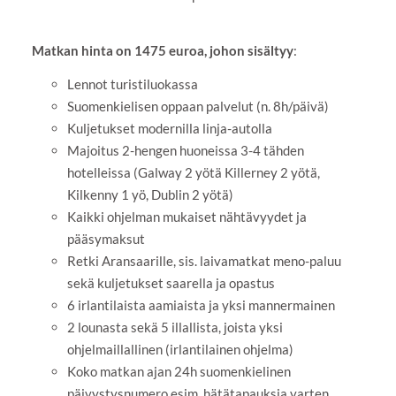
Matkan hinta on 1475 euroa, johon sisältyy
:
Lennot turistiluokassa
Suomenkielisen oppaan palvelut (n. 8h/päivä)
Kuljetukset modernilla linja-autolla
Majoitus 2-hengen huoneissa 3-4 tähden
hotelleissa (Galway 2 yötä Killerney 2 yötä,
Kilkenny 1 yö, Dublin 2 yötä)
Kaikki ohjelman mukaiset nähtävyydet ja
pääsymaksut
Retki Aransaarille, sis. laivamatkat meno-paluu
sekä kuljetukset saarella ja opastus
6 irlantilaista aamiaista ja yksi mannermainen
2 lounasta sekä 5 illallista, joista yksi
ohjelmaillallinen (irlantilainen ohjelma)
Koko matkan ajan 24h suomenkielinen
päivystysnumero esim. hätätapauksia varten