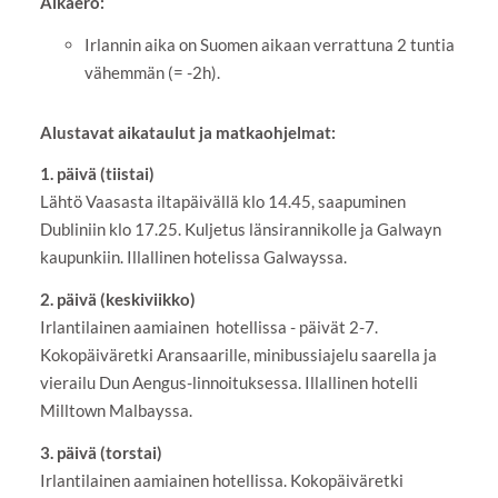
Aikaero:
Irlannin aika on Suomen aikaan verrattuna 2 tuntia
vähemmän (= -2h).
Alustavat aikataulut ja matkaohjelmat:
1. päivä (tiistai)
Lähtö Vaasasta iltapäivällä klo 14.45, saapuminen
Dubliniin klo 17.25. Kuljetus länsirannikolle ja Galwayn
kaupunkiin. Illallinen hotelissa Galwayssa.
2. päivä (keskiviikko)
Irlantilainen aamiainen hotellissa - päivät 2-7.
Kokopäiväretki Aransaarille, minibussiajelu saarella ja
vierailu Dun Aengus-linnoituksessa. Illallinen hotelli
Milltown Malbayssa.
3. päivä (torstai)
Irlantilainen aamiainen hotellissa. Kokopäiväretki