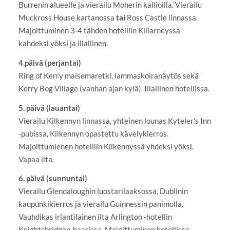
Burrenin alueelle ja vierailu Moherin kallioilla. Vierailu
Muckross House kartanossa
tai
Ross Castle linnassa.
Majoittuminen 3-4 tähden hotelliin Killarneyssa
kahdeksi yöksi ja illallinen.
4.päivä (perjantai)
Ring of Kerry maisemaretki, lammaskoiranäytös sekä
Kerry Bog Village (vanhan ajan kylä). Illallinen hotellissa.
5. päivä (lauantai)
Vierailu Kilkennyn linnassa, yhteinen lounas Kyteler's Inn
-pubissa, Kilkennyn opastettu kävelykierros.
Majoittumienen hotelliin Kilkennyssä yhdeksi yöksi.
Vapaa ilta.
6. päivä (sunnuntai)
Vierailu Glendaloughin luostarilaaksossa, Dublinin
kaupunkikierros ja vierailu Guinnessin panimolla.
Vauhdikas irlantilainen ilta Arlington -hotellin
Knightsbridgen-baarissa. Majoittuminen hotellissa